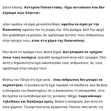
Δείτε επίσης:
Κατερίνα Παπουτσάκη: «Έχω αυτοάνοσο που δεν
ξέρουμε πώς λέγεται»
«Δεν οφείλω να είμαι με κανένα θύμα,
οφείλω να είμαι με την
δικαιοσύνη
, εφόσον πει τη γνώμη της. Ένα πράγμα. Από την αρχή
δεν φοβήθηκα να μιλήσω. Ας αφήσουμε αυτούς τους ανθρώπους
στην ησυχία τους,
είναι στα χέρια της δικαιοσύνης.
Όλο αυτό το πράγμα τους έκανε ζημιά.
Δεν μπορούν να τρέχουν
πίσω τους συνέχεια.
Δηλαδή πραγματικά είναι κάτι τρομερό. Όλη
αυτή η δημοσιότητα έχει κακοποιήσει τους ανθρώπους. Ας τους
αφήσουμε στην ησυχία τους.
Βλέπω τον Πέτρο ότι έχει γίνει…
ένας άνθρωπος δεν μπορεί να
περπατήσει
. Η γυναίκα αυτή έχει περάσει τα πάνδεινα. Δεν θα βγει
η απόφαση του δικαστηρίου; Αν η Δικαιοσύνη το αποφανθεί, τότε
θα πρέπει να λυπηθούμε και τις γυναίκες. Μέχρι
τώρα κάνουμε
τηλεδίκες και δικάζουμε εμείς.
Βγήκε η απόφαση; Δεν είπα ότι
λένε ψέματα. Τα κορίτσια είναι εξαιρετικά. Πολλές από αυτές τις