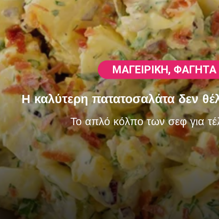
ΜΑΓΕΙΡΙΚΗ
,
ΦΑΓΗΤΆ
Η καλύτερη πατατοσαλάτα δεν θέλ
Το απλό κόλπο των σεφ για τέ