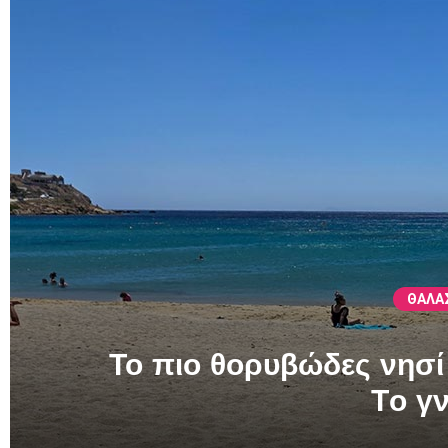
ΘΑΛΑ
Το πιο θορυβώδες νησί 
Tο γν