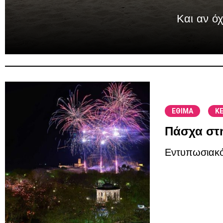
Και αν ό
/
ΕΘΙΜΑ
Κ
Πάσχα στη
Εντυπωσιακό