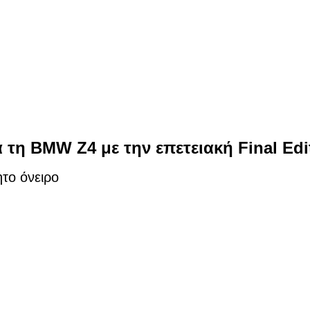
α τη BMW Z4 με την επετειακή Final Edi
το όνειρο