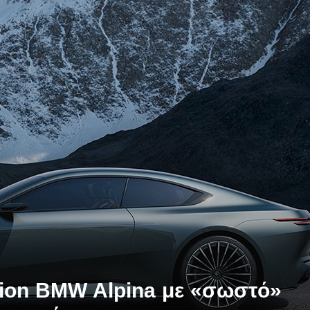
sion BMW Alpina με «σωστό»