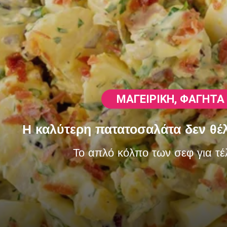
ΜΑΓΕΙΡΙΚΗ
,
ΦΑΓΗΤΆ
Η καλύτερη πατατοσαλάτα δεν θέλ
Το απλό κόλπο των σεφ για τέ