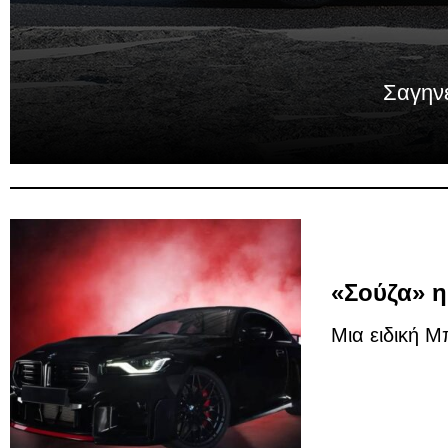
Σαγην
«Σούζα» 
Μια ειδική 