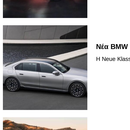
Νέα BMW 
H Neue Klas