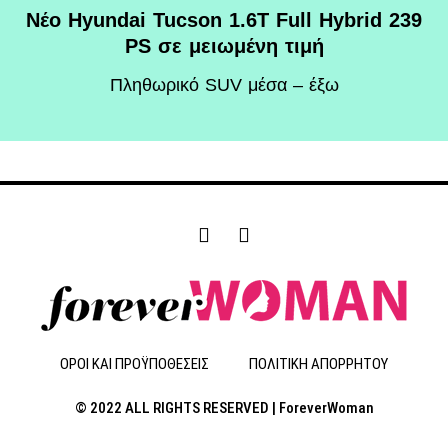
Νέο Hyundai Tucson 1.6T Full Hybrid 239
PS σε μειωμένη τιμή
Πληθωρικό SUV μέσα – έξω
F
I
a
n
c
s
e
t
b
a
o
g
o
r
ΟΡΟΙ ΚΑΙ ΠΡΟΫΠΟΘΕΣΕΙΣ
ΠΟΛΙΤΙΚΗ ΑΠΟΡΡΗΤΟΥ
k
a
-
m
© 2022 ALL RIGHTS RESERVED | ForeverWoman
f