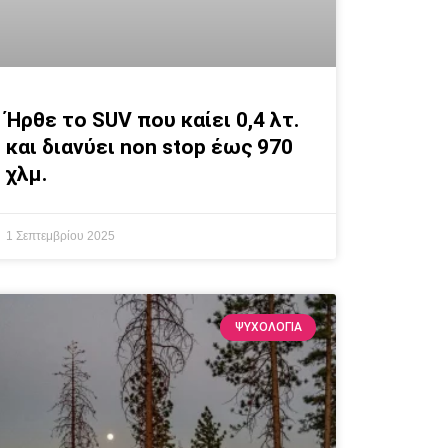
Ήρθε το SUV που καίει 0,4 λτ.
και διανύει non stop έως 970
χλμ.
1 Σεπτεμβρίου 2025
ΨΥΧΟΛΟΓΙΑ