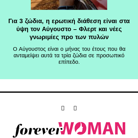
Για 3 ζώδια, η ερωτική διάθεση είναι στα
ύψη τον Αύγουστο – Φλερτ και νέες
γνωριμίες προ των πυλών
Ο Αύγουστος είναι ο μήνας του έτους που θα
ανταμείψει αυτά τα τρία ζώδια σε προσωπικό
επίπεδο.
F
I
a
n
c
s
e
t
b
a