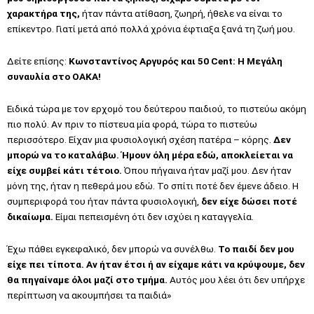
χαρακτήρα της,
ήταν πάντα ατίθαση, ζωηρή, ήθελε να είναι το
επίκεντρο. Γιατί μετά από πολλά χρόνια έφτιαξα ξανά τη ζωή μου.
Δείτε επίσης:
Κωνσταντίνος Αργυρός και 50 Cent: Η Μεγάλη
συναυλία στο ΟΑΚΑ!
Ειδικά τώρα με τον ερχομό του δεύτερου παιδιού, το πιστεύω ακόμη
πιο πολύ. Αν πριν το πίστευα μία φορά, τώρα το πιστεύω
περισσότερο. Είχαν μια φυσιολογική σχέση πατέρα – κόρης.
Δεν
μπορώ να το καταλάβω. Ήμουν όλη μέρα εδώ, αποκλείεται να
είχε συμβεί κάτι τέτοιο.
Όπου πήγαινα ήταν μαζί μου. Δεν ήταν
μόνη της, ήταν η πεθερά μου εδώ. Το σπίτι ποτέ δεν έμενε άδειο. Η
συμπεριφορά του ήταν πάντα φυσιολογική,
δεν είχε δώσει ποτέ
δικαίωμα.
Είμαι πεπεισμένη ότι δεν ισχύει η καταγγελία.
Έχω πάθει εγκεφαλικό, δεν μπορώ να συνέλθω.
Το παιδί δεν μου
είχε πει τίποτα. Αν ήταν έτσι ή αν είχαμε κάτι να κρύψουμε, δεν
θα πηγαίναμε όλοι μαζί στο τμήμα.
Αυτός μου λέει ότι δεν υπήρχε
περίπτωση να ακουμπήσει τα παιδιά»