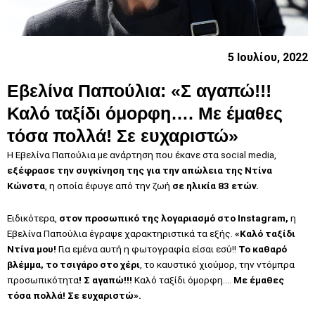
5 Ιουλίου, 2022
Εβελίνα Παπούλια: «Σ αγαπώ!!!
Καλό ταξίδι όμορφη…. Με έμαθες
τόσα πολλά! Σε ευχαριστώ»
Η Εβελίνα Παπούλια με ανάρτηση που έκανε στα social media,
εξέφρασε την συγκίνηση της για την απώλεια της Ντίνα
Κώνστα
, η οποία έφυγε από την ζωή
σε ηλικία 83 ετών.
Ειδικότερα,
στον προσωπικό της λογαριασμό στο Instagram,
η
Εβελίνα Παπούλια έγραψε χαρακτηριστικά τα εξής.
«Καλό ταξίδι
Ντίνα μου!
Για εμένα αυτή η φωτογραφία είσαι εσύ!!
Το καθαρό
βλέμμα, το τσιγάρο στο χέρι
, το καυστικό χιούμορ, την ντόμπρα
προσωπικότητα
! Σ αγαπώ!!!
Καλό ταξίδι όμορφη….
Με έμαθες
τόσα πολλά! Σε ευχαριστώ».