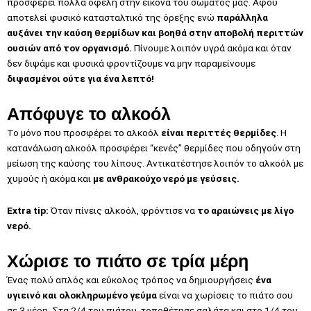
προσφέρει πολλά οφέλη στην εικόνα του σώματός μας. Aφού
αποτελεί φυσικό κατασταλτικό της όρεξης ενώ
παράλληλα
αυξάνει την καύση θερμίδων και βοηθά στην αποβολή περιττών
ουσιών από τον οργανισμό.
Πίνουμε λοιπόν υγρά ακόμα και όταν
δεν διψάμε και φυσικά φροντίζουμε να μην παραμείνουμε
διψασμένοι ούτε για ένα λεπτό!
Απόφυγε το αλκοόλ
Το μόνο που προσφέρει το αλκοόλ
είναι περιττές θερμίδες
. Η
κατανάλωση αλκοόλ προσφέρει “κενές” θερμίδες που οδηγούν στη
μείωση της καύσης του λίπους. Αντικατέστησε λοιπόν το αλκοόλ με
χυμούς ή ακόμα και
με ανθρακούχο νερό με γεύσεις.
Extra tip:
Όταν πίνεις αλκοόλ, φρόντισε να
το αραιώνεις με λίγο
νερό.
Χώρισε το πιάτο σε τρία μέρη
Ένας πολύ απλός και εύκολος τρόπος να δημιουργήσεις
ένα
υγιεινό και ολοκληρωμένο γεύμα
είναι να χωρίσεις το πιάτο σου
σε 3 μέρη. Στα 2/4 του πιάτου, τοποθέτησε σαλάτα και στο 1/4 του