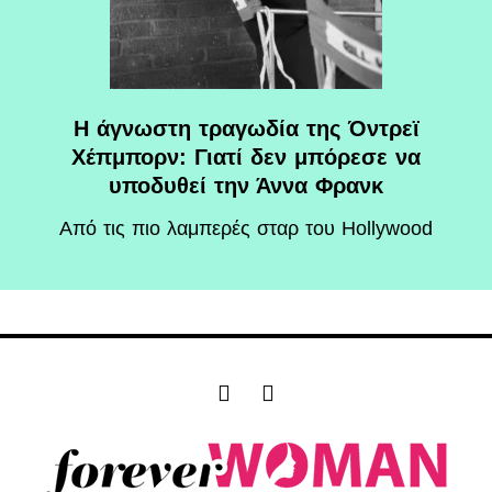
Η άγνωστη τραγωδία της Όντρεϊ
Χέπμπορν: Γιατί δεν μπόρεσε να
υποδυθεί την Άννα Φρανκ
Aπό τις πιο λαμπερές σταρ του Hollywood
F
I
a
n
c
s
e
t
b
a