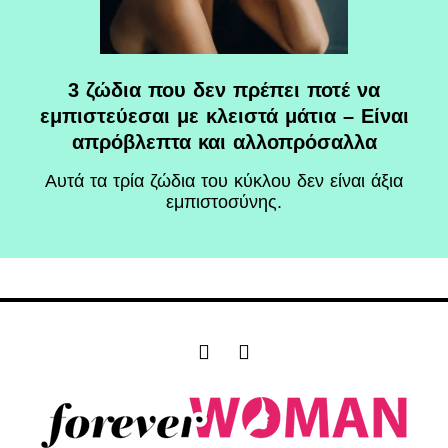
3 ζώδια που δεν πρέπει ποτέ να
εμπιστεύεσαι με κλειστά μάτια – Είναι
απρόβλεπτα και αλλοπρόσαλλα
Αυτά τα τρία ζώδια του κύκλου δεν είναι άξια
εμπιστοσύνης.
F
I
a
n
c
s
e
t
b
a