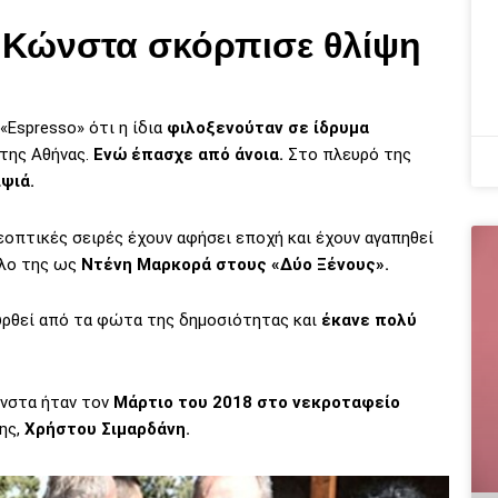
ς Κώνστα σκόρπισε θλίψη
«Espresso» ότι η ίδια
φιλοξενούταν σε ίδρυμα
της Αθήνας.
Ενώ έπασχε από άνοια.
Στο πλευρό της
ψιά.
εοπτικές σειρές έχουν αφήσει εποχή και έχουν αγαπηθεί
όλο της ως
Ντένη Μαρκορά στους «Δύο Ξένους».
υρθεί από τα φώτα της δημοσιότητας και
έκανε πολύ
νστα ήταν τον
Μάρτιο του 2018 στο νεκροταφείο
ης,
Χρήστου Σιμαρδάνη.