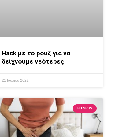
Hack με το ρουζ για να
δείχνουμε νεότερες
21 Ιουλίου 2022
FITNESS