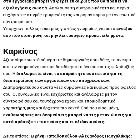
στα εργασιακά μπορεί να φέρει ευκαιρίες που θα πρέπει να
αξιολογήσεις σωστά.
Απόλαυσε τη συντροφικότητα και πέρνα
ευχάριστες στιγμές τρυφερότητας και ρομαντισμού με τον ερωτικό
σύντροφό σου.
Υπάρχουν πολλές ευκαιρίες για νέες γνωριμίες, για αυτό
ανοίξου
εσύ που είσαι μόνη και μην λειτουργείς προκατειλημμένα.
Καρκίνος
Αξιοποίησε σωστά σήμερα τις δημιουργικές σου ιδέες, το πνεύμα
και την νοημοσύνη σου και διεκδίκησε τα όνειρα και τις φιλοδοξίες
σου. Η
διπλωματία είναι το απαραίτητο συστατικό για τη
διεκπεραίωση των εργασιακών σου υποχρεώσεων.
Διαπραγματεύσου σωστά νέες συμφωνίες και κυρίως προς όφελός
σου. Οι συνομιλίες είναι ευχάριστες και ανάλαφρες με τον
σύντροφό σου και ταυτόχρονα έχουν και εποικοδομητικό
χαρακτήρα, μιας και έρχεστε πιο κοντά. Εσύ που είσαι μόνη,
αναθεωρήσεις και δεσμεύσεις μπορεί να τις μετανιώσεις για
αυτό πρόσεξε τι πιστεύεις και τι εξιδανικεύεις.
Δείτε επίσης:
Ειρήνη Παπαδοπούλου-Αλέξανδρος Πασχαλάκης: