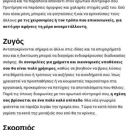
γκρίνια και τα παράπονα απέναντι στον ερωτικό σύντροφό σου.
Προτίμησε να περάσεις όμορφες και χαλαρές στιγμές μαζί του. Εσύ
που είσαι μόνη, μπορείς να γοητεύσεις ή και να εμπνεύσεις τους
άλλους
με τις χειρονομίες ή τον τρόπο που επικοινωνείς, για
αυτό μην αφήνεις τη μέρα ανεκμετάλλευτη.
Ζυγός
Ανταποκρίνονται σήμερα οι άλλοι στις ιδέες και τα επιχειρήματά
σου και η δικτύωση μπορεί να διεγείρει ενδιαφέρουσες διαδικασίες
σκέψης.
Οι συνομιλίες για χρήματα και οικονομικές υποθέσεις
σου θα είναι πολύ χρήσιμες
, καθώς σε βοηθούν να βρεις λύσεις
στα θέματά σου ή τρόπους να αυξήσεις τα εισοδήματά σου. Ίσως
χρειαστεί να προσπαθήσεις ή να κουραστείς περισσότερο στα
εργασιακά, προκειμένου να πετύχεις τα αποτελέσματα που θέλεις.
Παρά τις όποιες διαφωνίες με τον ερωτικό σύντροφό σου,
η σχέση
σας βρίσκεται σε ένα πολύ καλό επίπεδο.
Μια νέα γνωριμία
φαίνεται να ταράζει λιγάκι την ηρεμία σου. Τώρα το κατά πόσο θα
γεμίσει τα κενά της μοναξιάς σου εσύ θα το κρίνεις.
Σκορπιός