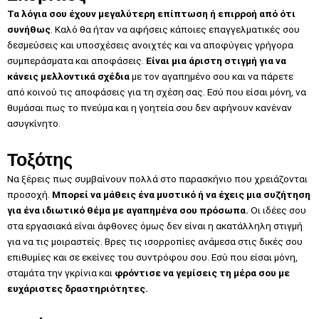
Τα λόγια σου έχουν μεγαλύτερη επίπτωση ή επιρροή από ότι
συνήθως
. Καλό θα ήταν να αφήσεις κάποιες επαγγελματικές σου
δεσμεύσεις και υποσχέσεις ανοιχτές και να αποφύγεις γρήγορα
συμπεράσματα και αποφάσεις.
Είναι μια άριστη στιγμή για να
κάνεις μελλοντικά σχέδια
με τον αγαπημένο σου και να πάρετε
από κοινού τις αποφάσεις για τη σχέση σας. Εσύ που είσαι μόνη, να
θυμάσαι πως το πνεύμα και η γοητεία σου δεν αφήνουν κανέναν
ασυγκίνητο.
Τοξότης
Να ξέρεις πως συμβαίνουν πολλά στο παρασκήνιο που χρειάζονται
προσοχή.
Μπορεί να μάθεις ένα μυστικό ή να έχεις μια συζήτηση
για ένα ιδιωτικό θέμα με αγαπημένα σου πρόσωπα.
Οι ιδέες σου
στα εργασιακά είναι άφθονες όμως δεν είναι η ακατάλληλη στιγμή
για να τις μοιραστείς. Βρες τις ισορροπίες ανάμεσα στις δικές σου
επιθυμίες και σε εκείνες του συντρόφου σου. Εσύ που είσαι μόνη,
σταμάτα την γκρίνια και
φρόντισε να γεμίσεις τη μέρα σου με
ευχάριστες δραστηριότητες.