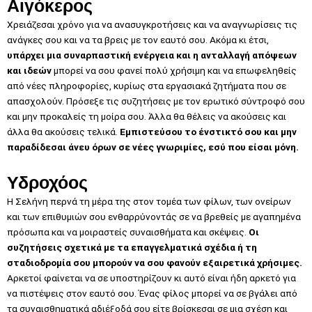
Αιγόκερος
Χρειάζεσαι χρόνο για να ανασυγκροτήσεις και να αναγνωρίσεις τις
ανάγκες σου και να τα βρεις με τον εαυτό σου. Ακόμα κι έτσι,
υπάρχει μια συναρπαστική ενέργεια και η ανταλλαγή απόψεων
και ιδεών
μπορεί να σου φανεί πολύ χρήσιμη και να επωφεληθείς
από νέες πληροφορίες, κυρίως στα εργασιακά ζητήματα που σε
απασχολούν. Πρόσεξε τις συζητήσεις με τον ερωτικό σύντροφό σου
και μην προκαλείς τη μοίρα σου. Άλλα θα θέλεις να ακούσεις και
άλλα θα ακούσεις τελικά.
Εμπιστεύσου το ένστικτό σου και μην
παραδίδεσαι άνευ όρων σε νέες γνωριμίες, εσύ που είσαι μόνη.
Υδροχόος
Η Σελήνη περνά τη μέρα της στον τομέα των φίλων, των ονείρων
και των επιθυμιών σου ενθαρρύνοντάς σε να βρεθείς με αγαπημένα
πρόσωπα και να μοιραστείς συναισθήματα και σκέψεις.
Οι
συζητήσεις σχετικά με τα επαγγελματικά σχέδια ή τη
σταδιοδρομία σου μπορούν να σου φανούν εξαιρετικά χρήσιμες.
Αρκετοί φαίνεται να σε υποστηρίζουν κι αυτό είναι ήδη αρκετό για
να πιστέψεις στον εαυτό σου. Ένας φίλος μπορεί να σε βγάλει από
τα συναισθηματικά αδιέξοδά σου είτε βρίσκεσαι σε μια σχέση και