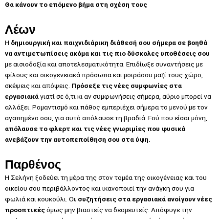
Θα κάνουν το επόμενο βήμα στη σχέση τους
Λέων
Η
δημιουργική και παιχνιδιάρικη διάθεσή σου σήμερα σε βοηθά
να αντιμετωπίσεις ακόμα και τις πιο δύσκολες υποθέσεις σου
με αισιοδοξία και αποτελεσματικότητα. Επιδίωξε συναντήσεις με
φίλους και οικογενειακά πρόσωπα και μοιράσου μαζί τους χώρο,
σκέψεις και απόψεις.
Πρόσεξε τις νέες συμφωνίες στα
εργασιακά
γιατί σε ό,τι κι αν συμφωνήσεις σήμερα, αύριο μπορεί να
αλλάξει. Ρομαντισμό και πάθος εμπεριέχει σήμερα το μενού με τον
αγαπημένο σου, για αυτό απόλαυσε τη βραδιά. Εσύ που είσαι μόνη,
απόλαυσε το φλερτ και τις νέες γνωριμίες που φυσικά
ανεβάζουν την αυτοπεποίθηση σου στα ύψη.
Παρθένος
Η Σελήνη ξοδεύει τη μέρα της στον τομέα της οικογένειας και του
οικείου σου περιβάλλοντος και ικανοποιεί την ανάγκη σου για
φωλιά και κουκούλι. Ο
ι συζητήσεις στα εργασιακά ανοίγουν νέες
προοπτικές
όμως μην βιαστείς να δεσμευτείς. Απόφυγε την