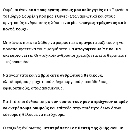
Θυμάμαι έναν
από τους αγαπημένους μου καθηγητές
στο Γυμνάσιο
το Γιώργο Σουρέλη που μας έλεγε : «Στα ναρκωτικά και στους
αρνητικούς ανθρώπους η λύση είναι μία :
Φεύγεις τρέχοντας από
κοντά τους!»
Μη κάνετε ποτέ το λάθος να μοιραστείτε πράγματα μαζί τους ή να
προσπαθήσετε να τους βοηθήσετε. Θα
απογοητευθείτε και θα
εκνευριστείτε.
Οι «τοξικοί» άνθρωποι χρειάζονται είτε θεραπεία ή
…«εξορκισμό»!
Να αναζητάτε και
να βρίσκετε ανθρώπους θετικούς
,
ελπιδοφόρους, μαχητικούς, δημιουργικούς, αισιόδοξους,
εφευρετικούς, αποφασισμένους.
Γιατί τέτοιοι άνθρωποι
με τον τρόπο τους μας σπρώχνουν κι εμάς
να ανεβάσουμε ρυθμούς
και επίπεδο στην ποιότητα όλων όσων
κάνουμε ή θέλουμε να πετύχουμε.
Ο τοξικός άνθρωπος
μετατρέπεται σε θεατή της ζωής σου με