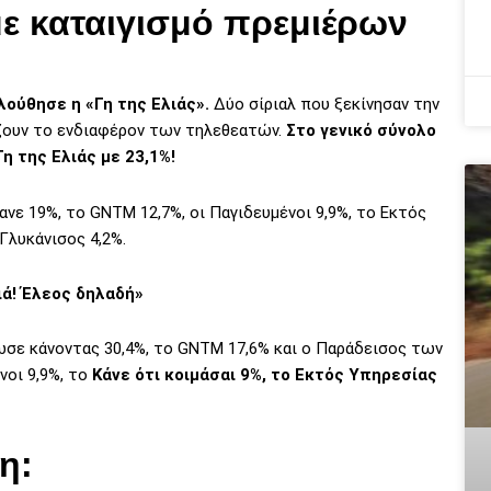
με καταιγισμό πρεμιέρων
ούθησε η «Γη της Ελιάς».
Δύο σίριαλ που ξεκίνησαν την
ίζουν το ενδιαφέρον των τηλεθεατών.
Στο γενικό σύνολο
η της Ελιάς με 23,1%!
νε 19%, το GNTM 12,7%, οι Παγιδευμένοι 9,9%, το Εκτός
 Γλυκάνισος 4,2%.
ιά! Έλεος δηλαδή»
ωσε κάνοντας 30,4%, το GNTM 17,6% και ο Παράδεισος των
νοι 9,9%, το
Κάνε ότι κοιμάσαι 9%, το Εκτός Υπηρεσίας
η: