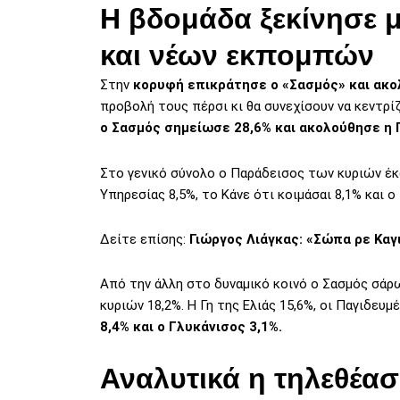
Η βδομάδα ξεκίνησε 
και νέων εκπομπών
Στην
κορυφή επικράτησε ο «Σασμός» και ακολ
προβολή τους πέρσι κι θα συνεχίσουν να κεντρ
ο Σασμός σημείωσε 28,6% και ακολούθησε η Γ
Στο γενικό σύνολο ο Παράδεισος των κυριών έκα
Υπηρεσίας 8,5%, το Κάνε ότι κοιμάσαι 8,1% και ο
Δείτε επίσης:
Γιώργος Λιάγκας: «Σώπα ρε Καγ
Από την άλλη στο δυναμικό κοινό ο Σασμός σάρ
κυριών 18,2%. Η Γη της Ελιάς 15,6%, οι Παγιδευμέ
8,4% και ο Γλυκάνισος 3,1%.
Αναλυτικά η τηλεθέασ