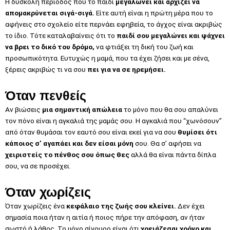
Η δύσκολη περίοδος που το παιδί
μεγαλώνει και αρχίζει να
απομακρύνεται σιγά-σιγά.
Είτε αυτή είναι η πρώτη μέρα που το
αφήνεις στο σχολείο είτε περνάει εφηβεία, το άγχος είναι ακριβώς
το ίδιο. Τότε καταλαβαίνεις ότι το
παιδί σου μεγαλώνει και ψάχνει
να βρει το δικό του δρόμο,
να φτιάξει τη δική του ζωή και
προσωπικότητα. Ευτυχώς η μαμά, που τα έχει ζήσει και με σένα,
ξέρεις ακριβώς τι να σου
πει για να σε ηρεμήσει.
Όταν πενθείς
Αν βιώσεις
μια σημαντική απώλεια
το μόνο που θα σου απαλύνει
τον πόνο είναι η αγκαλιά της μαμάς σου. Η αγκαλιά που “χωνόσουν”
από όταν θυμάσαι τον εαυτό σου είναι εκεί για να σου
θυμίσει ότι
κάποιος σ’ αγαπάει και δεν είσαι μόνη
σου. Θα σ’ αφήσει να
χειριστείς το πένθος σου όπως θες
αλλά θα είναι πάντα δίπλα
σου, να σε προσέχει.
Όταν χωρίζεις
Όταν χωρίζεις ένα
κεφάλαιο της ζωής σου κλείνει.
Δεν έχει
σημασία ποια ήταν η αιτία ή ποιος πήρε την απόφαση, αν ήταν
σωστό ή λάθος. Το μόνο σίγουρο είναι ότι
χρειάζεσαι χρόνο και