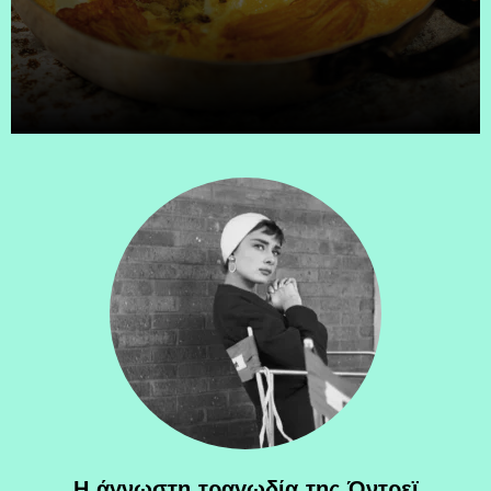
Η άγνωστη τραγωδία της Όντρεϊ