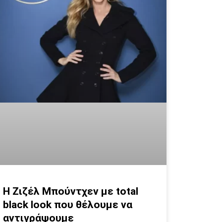
Η Ζιζέλ Μπούντχεν με total
black look που θέλουμε να
αντιγράψουμε