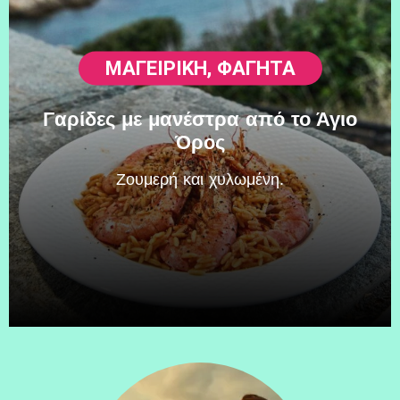
ΜΑΓΕΙΡΙΚΗ
,
ΦΑΓΗΤΆ
Γαρίδες με μανέστρα από το Άγιο
Όρος
Zουμερή και χυλωμένη.