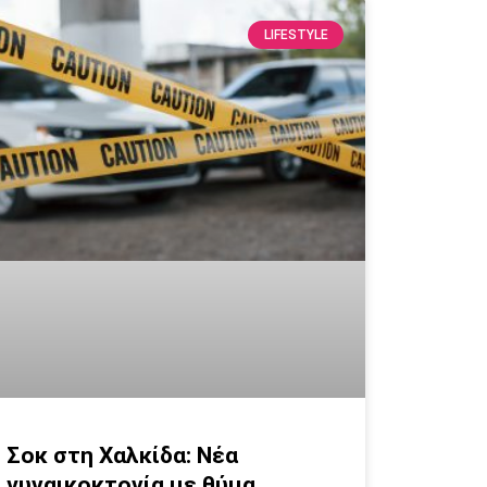
LIFESTYLE
Σοκ στη Χαλκίδα: Νέα
γυναικοκτονία με θύμα