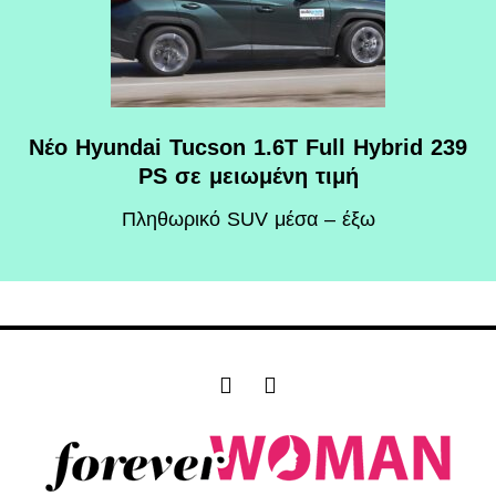
Νέο Hyundai Tucson 1.6T Full Hybrid 239
PS σε μειωμένη τιμή
Πληθωρικό SUV μέσα – έξω
F
I
a
n
c
s
e
t
b
a
o
g