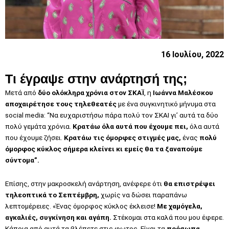
16 Ιουλίου, 2022
Τι έγραψε στην ανάρτησή της;
Μετά από
δύο ολόκληρα χρόνια στον ΣΚΑΪ
, η
Ιωάννα Μαλέσκου
αποχαιρέτησε τους τηλεθεατές
με ένα συγκινητικό μήνυμα στα
social media: “Να ευχαριστήσω πάρα πολύ τον ΣΚΑΙ γι’ αυτά τα δύο
πολύ γεμάτα χρόνια.
Κρατάω όλα αυτά που έχουμε πει,
όλα αυτά
που έχουμε ζήσει.
Κρατάω τις όμορφες στιγμές μας,
ένας
πολύ
όμορφος κύκλος σήμερα κλείνει κι εμείς θα τα ξαναπούμε
σύντομα”.
Επίσης, στην μακροσκελή ανάρτηση, ανέφερε ότι
θα επιστρέψει
τηλεοπτικά το Σεπτέμβρη,
χωρίς να δώσει παραπάνω
λεπτομέρειες. «Ένας όμορφος κύκλος έκλεισε!
Με χαμόγελα,
αγκαλιές, συγκίνηση και αγάπη.
Στέκομαι στα καλά που μου έφερε.
Κάποια από αυτά τα βλέπετε στις φωτος. Είναι τα
πρόσωπα