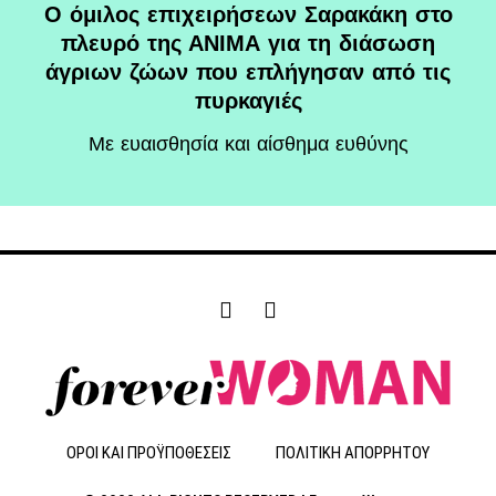
O όμιλος επιχειρήσεων Σαρακάκη στο
πλευρό της ΑΝΙΜΑ για τη διάσωση
άγριων ζώων που επλήγησαν από τις
πυρκαγιές
Με ευαισθησία και αίσθημα ευθύνης
F
I
a
n
c
s
e
t
b
a
o
g
o
r
ΟΡΟΙ ΚΑΙ ΠΡΟΫΠΟΘΕΣΕΙΣ
ΠΟΛΙΤΙΚΗ ΑΠΟΡΡΗΤΟΥ
k
a
-
m