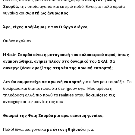
Σκορδά,
την οποία αγαπώ και εκτιμώ πολύ. Είναι μια πολύ ωραία
γυναίκα και
σωστή ως άνθρωπος.
Άρα, είχες πρόβλημα με τον Γιώργο Λιάγκα;
Ουδέν σχόλιον.
Η Φαίη Σκορδά είναι η μεταγραφή του καλοκαιριού αφού, όπως
ανακοινώθηκε, ανήκει πλέον στο δυναμικό του ΣΚΑΪ. Θα
συνεργαζόσουν μαζί της στη νέα της πρωινή εκπομπή;
Δεν
θα συμμετείχα σε πρωινή εκπομπή
γιατί δεν μου ταιριάζει. Το
δοκίμασα και διαπίστωσα ότι δεν ήμουν εγώ. Μου αρέσει η
τηλεόραση αλλά πιο πολύ τα realities όπου
δοκιμάζεις τις
αντοχές
και τις ικανότητες σου.
Θεωρεί της Φαίη Σκορδά μια ερωτεύσιμη γυναίκα;
Πολύ! Είναι μια γυναίκα
με έντονη θηλυκότητα.