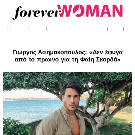
Μετάβαση
στο
περιεχόμενο
F
T
I
Me
Search
WOMAN’S BLOG
a
w
n
c
i
s
e
t
t
b
t
a
Γιώργος Ασημακόπουλος: «Δεν έφυγα
o
e
g
από το πρωινό για τη Φαίη Σκορδά»
o
r
r
k
a
-
m
f