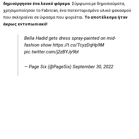
δημιούργησαν ένα λευκό φόρεμα
. Σύμφωνα με δημοσιεύματα,
χρησιμοποίησαν το Fabrican, ένα πατενταρισμένο υλικό ψεκασμού
που σκληραίνει σε ύφασμα που φοριέται.
To αποτέλεσμα ήταν
άκρως εντυπωσιακό!
Bella Hadid gets dress spray-painted on mid-
fashion show
https://t.co/TcyzDqHp9M
pic.twitter.com/j2zBYJy9bt
— Page Six (@PageSix)
September 30, 2022