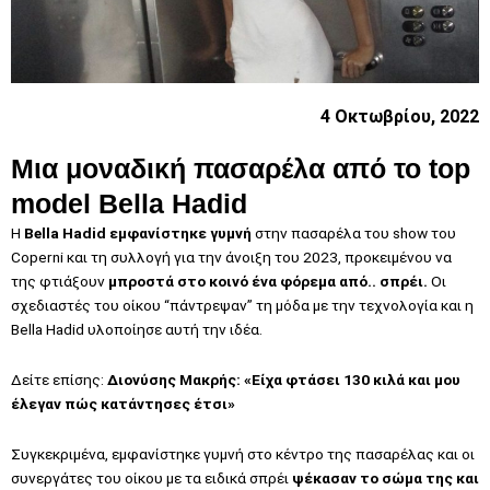
4 Οκτωβρίου, 2022
Μια μοναδική πασαρέλα από το top
model Bella Hadid
H
Bella Hadid εμφανίστηκε γυμνή
στην πασαρέλα του show του
Coperni και τη συλλογή για την άνοιξη του 2023, προκειμένου να
της φτιάξουν
μπροστά στο κοινό ένα φόρεμα από.. σπρέι.
Οι
σχεδιαστές του οίκου “πάντρεψαν” τη μόδα με την τεχνολογία και η
Bella Hadid υλοποίησε αυτή την ιδέα.
Δείτε επίσης:
Διονύσης Μακρής: «Είχα φτάσει 130 κιλά και μου
έλεγαν πώς κατάντησες έτσι»
Συγκεκριμένα, εμφανίστηκε γυμνή στο κέντρο της πασαρέλας και οι
συνεργάτες του οίκου με τα ειδικά σπρέι
ψέκασαν το σώμα της και