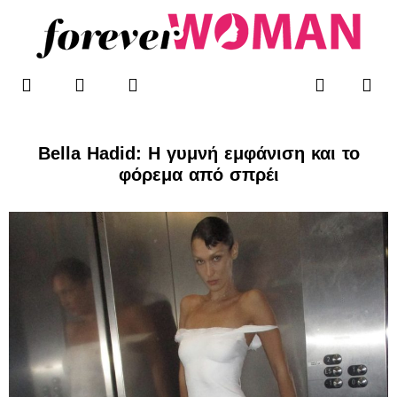
Μετάβαση
στο
περιεχόμενο
F
T
I
Me
Search
WOMAN’S BLOG
a
w
n
c
i
s
e
t
t
b
t
a
Bella Hadid: Η γυμνή εμφάνιση και το
o
e
g
φόρεμα από σπρέι
o
r
r
k
a
-
m
f