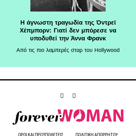
Η άγνωστη τραγωδία της Όντρεϊ
Χέπμπορν: Γιατί δεν μπόρεσε να
υποδυθεί την Άννα Φρανκ
Aπό τις πιο λαμπερές σταρ του Hollywood
F
I
a
n
c
s
e
t
b
a
o
g
o
r
ΟΡΟΙ ΚΑΙ ΠΡΟΫΠΟΘΕΣΕΙΣ
ΠΟΛΙΤΙΚΗ ΑΠΟΡΡΗΤΟΥ