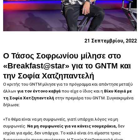
21 Σεπτεμβρίου, 2022
Ο Τάσος Σοφρωνίου μίλησε
στο
«Breakfast@star» για το GNTM και
την Σοφία Χατζηπαντελή
Ο κριτής του GNTM μίλησε για το πρόγραμμα και απάντησε μεταξύ
άλλων
για τον έντονο καβγά
που είχε ο ίδιος και η
Βίκυ Καγιά με
τη Σοφία Χατζηπαντελή
στην πρεμιέρα του GNTM. Συγκεκριμένα
δήλωσε:
«Το θέμα είναι να μη συμφωνείς, γιατί υπάρχει λόγος να μη
συμφωνείς.
Να μη συμφωνείς για να κάνεις νουμεράκια,
δεν
ισχύει για εμάς, δεν υπάρχει. Το καλό είναι ότι είμαστε τρεις
διαφορετικές προσωπικότητες. Η Σοφία Χατζηπαντελή είναι