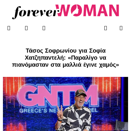
Μετάβαση
στο
περιεχόμενο
F
T
I
Me
Search
WOMAN’S BLOG
a
w
n
c
i
s
e
t
t
b
t
a
Τάσος Σοφρωνίου για Σοφία
o
e
g
Χατζηπαντελή: «Παραλίγο να
o
r
r
πιανόμασταν στα μαλλιά έγινε χαμός»
k
a
-
m
f