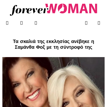
Μετάβαση
στο
περιεχόμενο
F
T
I
Me
Search
WOMAN’S BLOG
a
w
n
c
i
s
e
t
t
b
t
a
Τα σκαλιά της εκκλησίας ανέβηκε η
o
e
g
Σαμάνθα Φοξ με τη σύντροφό της
o
r
r
k
a
-
m
f