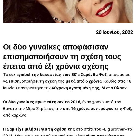
20 Ιουνίου, 2022
Οι δύο γυναίκες αποφάσισαν
επισημοποιήσουν τη σχέση τους
έπειτα από έξι χρόνια σχέσης
Το
sex symbol της δεκαετίας των 80’s Σαμάνθα Φοξ
, αποφάσισε
να επισημοποιήσει τη σχέση της
μετά από 6 χρόνια
. Καθώς στις 18
Ιουνίου παντρεύτηκε την
48χρονη αγαπημένη της, Λίντα Όλσεν.
Οι
δύο γυναίκες ερωτεύτηκαν το 2016,
έναν χρόνο μετά τον
θάνατο της Μίρα Στρέιτον, της
επί 16 χρόνια συντρόφου της Φοξ,
από καρκίνο.
Η
Σαμ είχε μιλήσει για τη σχέση της
στο σπίτι του «Big Brother» το
2016, λέγοντας για τη σύντροφό της: «
Δεν είναι στο χώρο της