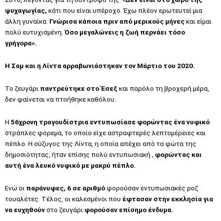
ψυχαγωγίας,
κάτι που είναι υπέροχο. Έχω πλέον ερωτευτεί μια
άλλη γυναίκα.
Γνώρισα κάποια πριν από μερικούς μήνες
και είμαι
πολύ ευτυχισμένη.
Όσο μεγαλώνεις η ζωή περνάει τόσο
γρήγορα».
Η Σαμ και η Λίντα αρραβωνιάστηκαν τον Μάρτιο του 2020.
Το ζευγάρι
παντρεύτηκε στο Έσεξ
και παρόλο τη βροχερή μέρα,
δεν φαίνεται να πτοήθηκε καθόλου.
Η
56χρονη τραγουδίστρια εντυπωσίασε φορώντας ένα νυφικό
στράπλες φόρεμα, το οποίο είχε αστραφτερές λεπτομέρειες και
πέπλο. Η σύζυγος της Λίντα, η οποία απέχει από τα φώτα της
δημοσιότητας, ήταν επίσης πολύ εντυπωσιακή ,
φορώντας και
αυτή ένα λευκό νυφικό με μακρύ πέπλο.
Ενώ οι
παράνυφες, 6 σε αριθμό
φορούσαν εντυπωσιακές ροζ
τουαλέτες. Τέλος, οι καλεσμένοι που
έφτασαν στην εκκλησία για
να ευχηθούν
στο ζευγάρι
φορούσαν επίσημο ένδυμα.