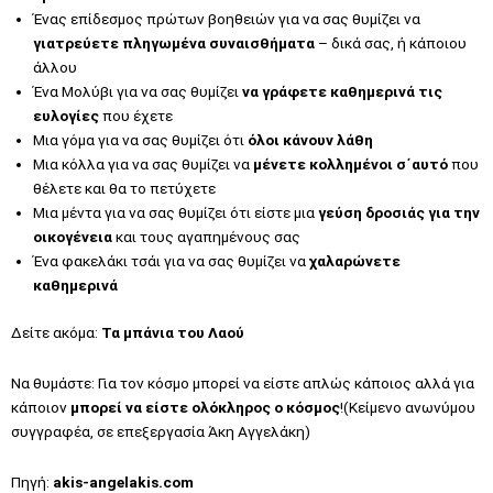
Ένας επίδεσμος πρώτων βοηθειών για να σας θυμίζει να
γιατρεύετε πληγωμένα συναισθήματα
– δικά σας, ή κάποιου
άλλου
Ένα Μολύβι για να σας θυμίζει
να γράφετε καθημερινά τις
ευλογίες
που έχετε
Μια γόμα για να σας θυμίζει ότι
όλοι κάνουν λάθη
Μια κόλλα για να σας θυμίζει να
μένετε κολλημένοι σ΄αυτό
που
θέλετε και θα το πετύχετε
Μια μέντα για να σας θυμίζει ότι είστε μια
γεύση δροσιάς για την
οικογένεια
και τους αγαπημένους σας
Ένα φακελάκι τσάι για να σας θυμίζει να
χαλαρώνετε
καθημερινά
Δείτε ακόμα:
Τα μπάνια του Λαού
Να θυμάστε: Για τον κόσμο μπορεί να είστε απλώς κάποιος αλλά για
κάποιον
μπορεί να είστε ολόκληρος ο κόσμος
!(Κείμενο ανωνύμου
συγγραφέα, σε επεξεργασία Άκη Αγγελάκη)
Πηγή:
akis-angelakis.com