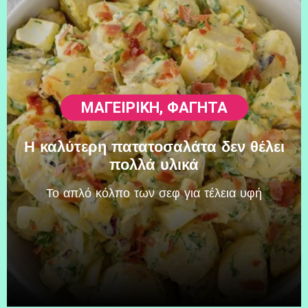
ΜΑΓΕΙΡΙΚΗ
,
ΦΑΓΗΤΆ
Η καλύτερη πατατοσαλάτα δεν θέλει
πολλά υλικά
Το απλό κόλπο των σεφ για τέλεια υφή