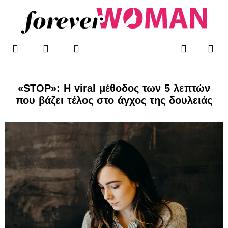
Μετάβαση
στο
περιεχόμενο
F
T
I
Me
Search
WOMAN’S BLOG
a
w
n
c
i
s
e
t
t
b
t
a
«STOP»: Η viral μέθοδος των 5 λεπτών
o
e
g
που βάζει τέλος στο άγχος της δουλειάς
o
r
r
k
a
-
m
f