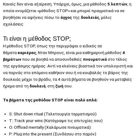
Κανείς δεν είναι εξαίρεση. Υπάρχει, όμως, μια μέθοδος
5 λεπτών
, η
οποία ονομάζεται «μέθοδος STOP» και μπορεί πραγματικά να σε
βοηθήσει να αφήνεις πίσω το
άγχος
της
δουλειάς
, μόλις
σχολάσεις.
Τι είναι η μέθοδος STOP;
Η μέθοδος STOP, όπως την περιγράφει ο ειδικός σε
θέματα
καριέρας
, Νταν Μπρους, είναι μια καθημερινή μέθοδος
4
βημάτων
που σε βοηθά να αποσυνδεθείς
πνευματικά
στο τέλος
της εργάσιμης ημέρας. Αντί να κλείνεις βιαστικά τον υπολογιστή και
να περνάς στο επόμενο καθήκον σου ή να κουβαλάς το βάρος της
δουλειάς μέχρι το βράδυ, τα 4 αυτά βήματα σε βοηθούν να μεταβείς
ήρεμα από τη
δουλειά
, στη
ζωή
σου.
Τα βήματα της μεθόδου STOP είναι πολύ απλά:
S: Shut down ritual (Τελετουργία τερματισμού)
T: Track your wins (Κατέγραψε τις επιτυχίες σου)
O: Offload mentally (Χαλάρωσε πνευματικά)
P: Plug into the present (Συνδέσου στο παρόν)