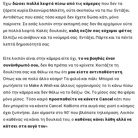
Έχω
δώσει πολλά λεφτά πίσω από τις κάμερες
που δεν τα
ξέρετε κυρία Ελεονώρα Μελέτη, ούτε σκοπεύω να τα πω. Εντάξει;
Αντιθέτως που εσείς τόσο καιρό δεν έχετε δώσει κάτι, μόνο
παίρνετε. Σε εσάς λοιπόν στην εκπομπή σας δεν θα ερχόμουν ούτε
με πολλά λεφτά. Καλές δουλειές,
καλή σεζόν σας εύχομαι φέτος
.
Ελπίζω να ανέβουν και τα νούμερά σας. Εντάξει; Πάρτε και τα πέντε
λεπτά δημοσιότητά σας.
Είτε λοιπόν είναι στην κάμερα είτε όχι,
το να βοηθάς έναν
συνάνθρωπό σου,
δεν θα πρέπει να το κρίνετε. Κοιτάξτε τη
δουλίτσα σας και θέλω να πω ότι
μου είστε αντιπαθέστατη
.
Όπως και σε πολύ άλλο κόσμο! Τα φιλιά και πάλι. Μπορεί να
ρωτήσετε το Make A Wish και άλλους οργανισμούς το τι κάνω πίσω
από την κάμερα και δεν θέλω να το δείξω. Οκ; Το μίσος σας θα φέρει
μόνο μίσος. Τόσο καιρό
προσπαθείτε να κάνετε Cancel
κάτι που
δεν μπορείτε να κάνετε Cancel. Καθίστε στα αυγά σας γιατί ο κόσμος
έχει ξυπνήσει. Δεν είμαστε στο 90’ που βλέπατε τηλεόραση. Λοιπόν
ο καθένας να κάνει τη δουλειά του, ο
καθένας κάνει λάθη αλλά να
κάτσει στα αυγά του
».