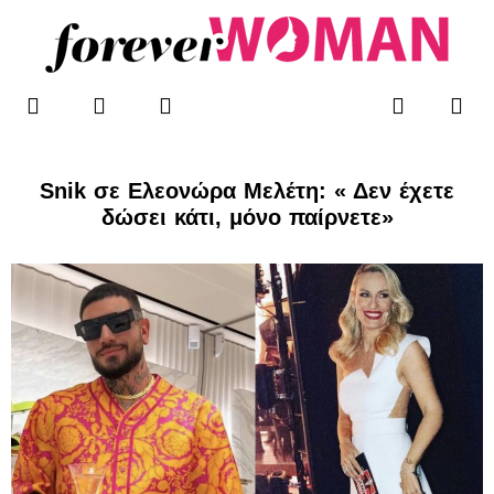
Μετάβαση
στο
περιεχόμενο
F
T
I
Me
Search
WOMAN’S BLOG
a
w
n
c
i
s
e
t
t
b
t
a
Snik σε Ελεονώρα Μελέτη: « Δεν έχετε
o
e
g
δώσει κάτι, μόνο παίρνετε»
o
r
r
k
a
-
m
f