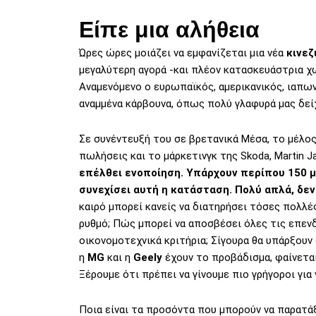
Είπε μια αλήθεια
Ώρες ώρες μοιάζει να εμφανίζεται μια νέα
κινεζ
μεγαλύτερη αγορά -και πλέον κατασκευάστρια χ
Αναμενόμενο ο ευρωπαϊκός, αμερικανικός, ιαπω
αναμμένα κάρβουνα, όπως πολύ γλαφυρά μας δε
Σε συνέντευξή του σε βρετανικά Μέσα, το μέλος
πωλήσεις και το μάρκετινγκ της Skoda, Martin J
επέλθει ενοποίηση. Υπάρχουν περίπου 150 μ
συνεχίσει αυτή η κατάσταση. Πολύ απλά, δεν
καιρό μπορεί κανείς να διατηρήσει τόσες πολλές
ρυθμό; Πώς μπορεί να αποσβέσει όλες τις επενδύ
οικονομοτεχνικά κριτήρια; Σίγουρα θα υπάρξου
η
MG
και η
Geely
έχουν το προβάδισμα, φαίνετα
Ξέρουμε ότι πρέπει να γίνουμε πιο γρήγοροι για
Ποια είναι τα προσόντα που μπορούν να παρατάξ