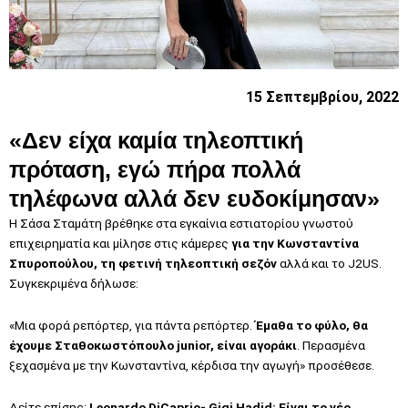
15 Σεπτεμβρίου, 2022
«Δεν είχα καμία τηλεοπτική
πρόταση, εγώ πήρα πολλά
τηλέφωνα αλλά δεν ευδοκίμησαν»
Η Σάσα Σταμάτη βρέθηκε στα εγκαίνια εστιατορίου γνωστού
επιχειρηματία και μίλησε στις κάμερες
για την Κωνσταντίνα
Σπυροπούλου, τη φετινή τηλεοπτική σεζόν
αλλά και το J2US.
Συγκεκριμένα δήλωσε:
«Μια φορά ρεπόρτερ, για πάντα ρεπόρτερ.
Έμαθα το φύλο, θα
έχουμε Σταθοκωστόπουλο junior, είναι αγοράκι
. Περασμένα
ξεχασμένα με την Κωνσταντίνα, κέρδισα την αγωγή» προσέθεσε.
Δείτε επίσης:
Leonardo DiCaprio- Gigi Hadid: Είναι το νέο