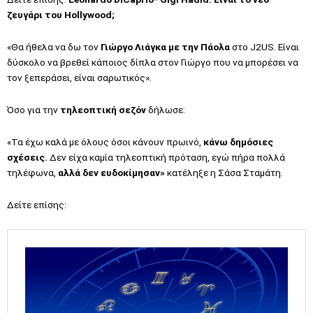
ζευγάρι του Hollywood;
«Θα ήθελα να δω τον
Γιώργο Λιάγκα με την Πάολα
στο J2US. Είναι
δύσκολο να βρεθεί κάποιος δίπλα στον Γιώργο που να μπορέσει να
τον ξεπεράσει, είναι σαρωτικός».
Όσο για την
τηλεοπτική σεζόν
δήλωσε:
«Τα έχω καλά με όλους όσοι κάνουν πρωινό,
κάνω δημόσιες
σχέσεις.
Δεν είχα καμία τηλεοπτική πρόταση, εγώ πήρα πολλά
τηλέφωνα,
αλλά δεν ευδοκίμησαν»
κατέληξε η Σάσα Σταμάτη.
Δείτε επίσης: