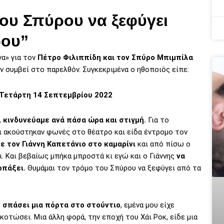
ου Σπύρου να ξεφύγει
ρου”
να» για τον
Πέτρο Φιλιππίδη και τον Σπύρο Μπιμπίλα
 συμβεί στο παρελθόν. Συγκεκριμένα ο ηθοποιός είπε:
 Τετάρτη 14 Σεπτεμβρίου 2022
,
κινδυνεύαμε ανά πάσα ώρα και στιγμή.
Για το
ι ακούστηκαν φωνές στο θέατρο και είδα έντρομο τον
ε τον Γιάννη Καπετάνιο στο καμαρίνι
και από πίσω ο
ι. Και βεβαίως μπήκα μπροστά κι εγώ και ο Γιάννης
να
ρπάξει.
Θυμάμαι τον τρόμο του Σπύρου να ξεφύγει από τα
ε σπάσει μια πόρτα στο στούντιο
, εμένα μου είχε
κοτώσει. Μια άλλη φορά, την εποχή του Χάι Ροκ, είδε μια