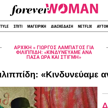
STYLE
ΣΠΙΤΙ
ΜΑΓΕΙΡΙΚΗ
ΔΙΑΣΚΕΔΑΣΗ
NETFLIX
ΑΥΤΟΚ
ΑΡΧΙΚΉ
»
ΓΙΏΡΓΟΣ ΛΑΜΠΆΤΟΣ ΓΙΑ
ΦΙΛΙΠΠΊΔΗ: «ΚΙΝΔΥΝΕΎΑΜΕ ΑΝΆ
ΠΆΣΑ ΏΡΑ ΚΑΙ ΣΤΙΓΜΉ»
ιλιππίδη: «Κινδυνεύαμε α
Δ