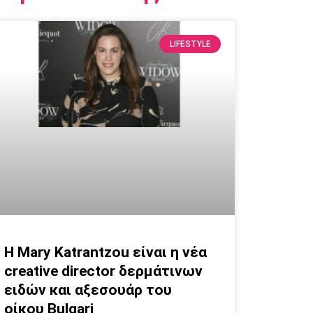
LIFESTYLE
Η Mary Katrantzou είναι η νέα
creative director δερμάτινων
ειδών και αξεσουάρ του
οίκου Bulgari