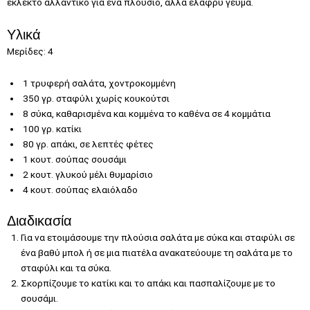
εκλεκτό αλλαντικό για ένα πλούσιο, αλλά ελαφρύ γεύμα.
Υλικά
Μερίδες: 4
1 τρυφερή σαλάτα, χοντροκομμένη
350 γρ. σταφύλι χωρίς κουκούτσι
8 σύκα, καθαρισμένα και κομμένα το καθένα σε 4 κομμάτια
100 γρ. κατίκι
80 γρ. απάκι, σε λεπτές φέτες
1 κουτ. σούπας σουσάμι
2 κουτ. γλυκού μέλι θυμαρίσιο
4 κουτ. σούπας ελαιόλαδο
Διαδικασία
Για να ετοιμάσουμε την πλούσια σαλάτα με σύκα και σταφύλι σε
ένα βαθύ μπολ ή σε μια πιατέλα ανακατεύουμε τη σαλάτα με το
σταφύλι και τα σύκα.
Σκορπίζουμε το κατίκι και το απάκι και πασπαλίζουμε με το
σουσάμι.