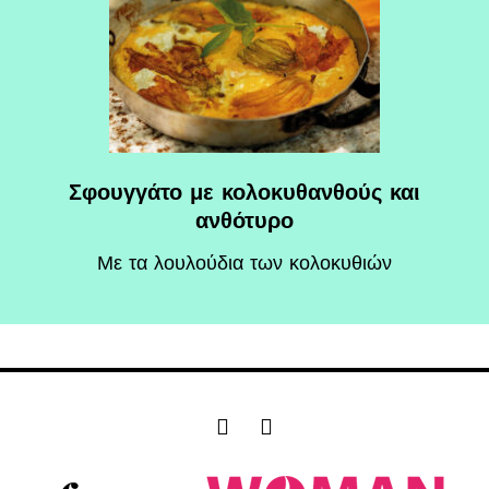
Σφουγγάτο με κολοκυθανθούς και
ανθότυρο
Mε τα λουλούδια των κολοκυθιών
F
I
a
n
c
s