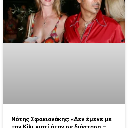
Νότης Σφακιανάκης: «Δεν έμενε με
την Κίλι γιατί ήταν σε διάσταση –