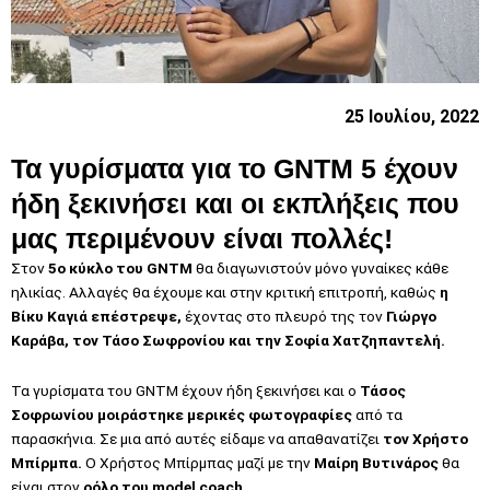
25 Ιουλίου, 2022
Τα γυρίσματα για το GNTM 5 έχουν
ήδη ξεκινήσει και οι εκπλήξεις που
μας περιμένουν είναι πολλές!
Στον
5ο κύκλο του GNTM
θα διαγωνιστούν μόνο γυναίκες κάθε
ηλικίας. Αλλαγές θα έχουμε και στην κριτική επιτροπή, καθώς
η
Βίκυ Καγιά επέστρεψε,
έχοντας στο πλευρό της τον
Γιώργο
Καράβα, τον Τάσο Σωφρονίου και την Σοφία Χατζηπαντελή.
Τα γυρίσματα του GNTM έχουν ήδη ξεκινήσει και ο
Τάσος
Σοφρωνίου μοιράστηκε μερικές φωτογραφίες
από τα
παρασκήνια. Σε μια από αυτές είδαμε να απαθανατίζει
τον Χρήστο
Μπίρμπα.
Ο Χρήστος Μπίρμπας μαζί με την
Μαίρη Βυτινάρος
θα
είναι στον
ρόλο του model coach.