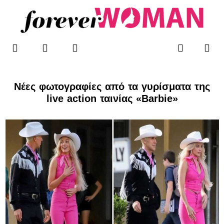
Μετάβαση
στο
περιεχόμενο
F
T
I
Me
Search
WOMAN’S BLOG
a
w
n
c
i
s
e
t
t
b
t
a
Νέες φωτογραφίες από τα γυρίσματα της
o
e
g
live action ταινίας «Barbie»
o
r
r
k
a
-
m
f