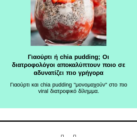
Γιαούρτι ή chia pudding; Οι
διατροφολόγοι αποκαλύπτουν ποιο σε
αδυνατίζει πιο γρήγορα
Γιαούρτι και chia pudding "μονομαχούν" στο πιο
viral διατροφικό δίλημμα.
F
I