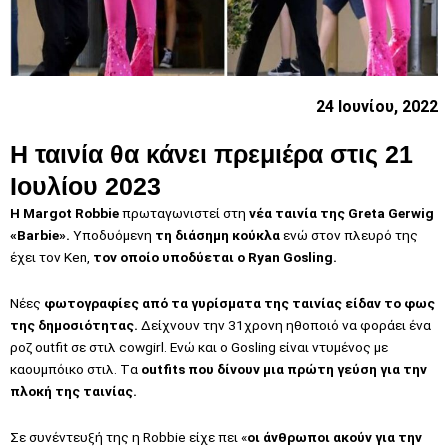
24 Ιουνίου, 2022
H ταινία θα κάνει πρεμιέρα στις 21
Ιουλίου 2023
Η Margot Robbie
πρωταγωνιστεί στη
νέα ταινία της Greta Gerwig
«Barbie».
Yποδυόμενη
τη διάσημη κούκλα
ενώ στον πλευρό της
έχει τον Ken,
τον οποίο υποδύεται ο Ryan Gosling.
Νέες
φωτογραφίες από τα γυρίσματα της ταινίας είδαν το φως
της δημοσιότητας.
Δείχνουν την 31χρονη ηθοποιό να φοράει ένα
ροζ outfit σε στιλ cowgirl. Eνώ και ο Gosling είναι ντυμένος με
καουμπόικο στιλ. Tα
outfits που δίνουν μια πρώτη γεύση για την
πλοκή της ταινίας.
Σε συνέντευξή της η Robbie είχε πει «
οι άνθρωποι ακούν για την