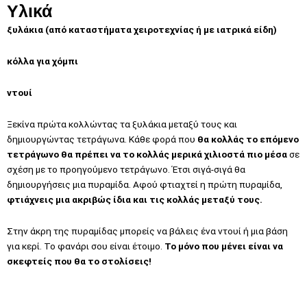
Υλικά
ξυλάκια (από καταστήματα χειροτεχνίας ή με ιατρικά είδη)
κόλλα για χόμπι
ντουί
Ξεκίνα πρώτα κολλώντας τα ξυλάκια μεταξύ τους και
δημιουργώντας τετράγωνα. Κάθε φορά που
θα κολλάς το επόμενο
τετράγωνο θα πρέπει να το κολλάς μερικά χιλιοστά πιο μέσα
σε
σχέση με το προηγούμενο τετράγωνο. Έτσι σιγά-σιγά θα
δημιουργήσεις μια πυραμίδα. Αφού φτιαχτεί η πρώτη πυραμίδα,
φτιάχνεις μια ακριβώς ίδια και τις κολλάς μεταξύ τους.
Στην άκρη της πυραμίδας μπορείς να βάλεις ένα ντουί ή μια βάση
για κερί. Το φανάρι σου είναι έτοιμο.
Το μόνο που μένει είναι να
σκεφτείς που θα το στολίσεις!