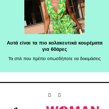
Αυτά είναι τα πιο κολακευτικά κουρέματα
για 60άρες
Τα στιλ που πρέπει οπωσδήποτε να δοκιμάσεις
F
I
a
n
c
s