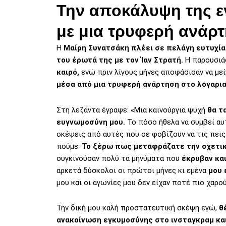
Την αποκάλυψη της ε
με μια τρυφερή ανάρ
H
Μαίρη Συνατσάκη πλέει σε πελάγη ευτυχία
του έρωτά της με τον Ίαν Στρατή.
Η παρουσιά
καιρό,
ενώ πριν λίγους μήνες αποφάσισαν να μεί
μέσα από μια τρυφερή ανάρτηση στο λογαρι
Στη λεζάντα έγραψε: «Μια καινούργια ψυχή
θα τ
ευγνωμοσύνη μου.
Το πόσο ήθελα να συμβεί αυ
σκέψεις από αυτές που σε φοβίζουν να τις πεις 
πούμε.
Το ξέρω πως μεταφράζατε την σχετικ
συγκινούσαν πολύ τα μηνύματα που
έκρυβαν κα
αρκετά δύσκολοι οι πρώτοι μήνες κι εμένα
μου 
μου και οι αγωνίες μου δεν είχαν ποτέ πιο χαρο
Την δική μου καλή προστατευτική σκέψη εγώ,
θ
ανακοίνωση εγκυμοσύνης στο ινσταγκραμ και