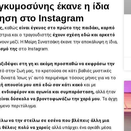
γκυμοσύνης έκανε η ίδια
τηση στο Instagram
ς,
καθώς
είναι έγκυος στο πρώτο της παιδάκι, καρπό
στρια και ο τραγουδιστής
έχουν σχέση εδώ και αρκετό
νουν μαζί. Η Μαίρη Συνατσάκη έκανε την αποκάλυψη η ίδια,
ασμό της
στο Instagram.
αξιδέψει στη γη κι ακόμη προσπαθώ να εκφράσω την
τό στην ζωή μας, το κρατούσα σε κάτι βαθιές μυστικές
δυνατά. Ίσως γι’ αυτό περιμέναμε τόσους μήνες για να το
ή απουσία μου από εδώ σαν κάτι κακό
και με
ι ενδιαφέρον και αγωνία και συμπαράσταση,
αλλά ήταν
είναι δύσκολο να βροντοφωνάζω την χαρά μου.
Τα άγχη
ύμενο περιτύλιγμα.
έλω να την στείλω σε εσένα που βλέπεις άλλη μια
 θέλεις πολύ να χαρείς
αλλά υπάρχει ένα αγκάθι μέσα