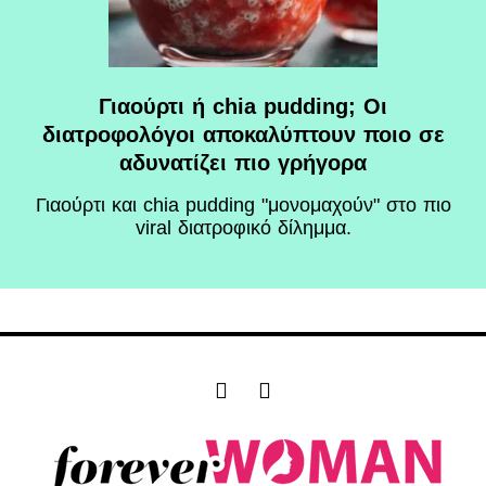
Γιαούρτι ή chia pudding; Οι
διατροφολόγοι αποκαλύπτουν ποιο σε
αδυνατίζει πιο γρήγορα
Γιαούρτι και chia pudding "μονομαχούν" στο πιο
viral διατροφικό δίλημμα.
F
I
a
n
c
s
e
t
b
a