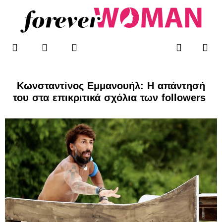
Μετάβαση
στο
περιεχόμενο
F
T
I
Me
Search
WOMAN’S BLOG
a
w
n
c
i
s
e
t
t
b
t
a
Κωνσταντίνος Εμμανουήλ: Η απάντησή
o
e
g
του στα επικριτικά σχόλια των followers
o
r
r
k
a
-
m
f