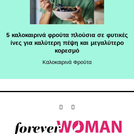
5 καλοκαιρινά φρούτα πλούσια σε φυτικές
ίνες για καλύτερη πέψη και μεγαλύτερο
κορεσμό
Καλοκαιρινά Φρούτα
F
I
a
n
c
s
e
t
b
a