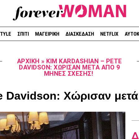
STYLE
ΣΠΙΤΙ
ΜΑΓΕΙΡΙΚΗ
ΔΙΑΣΚΕΔΑΣΗ
NETFLIX
ΑΥΤΟΚ
ΑΡΧΙΚΉ
»
KIM KARDASHIAN – PETE
DAVIDSON: ΧΏΡΙΣΑΝ ΜΕΤΆ ΑΠΌ 9
ΜΉΝΕΣ ΣΧΈΣΗΣ!
e Davidson: Χώρισαν μετ
Δ