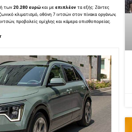
μή των
20.280 ευρώ
και με
επιπλέον
τα εξής: Ζάντες
ζωνικό κλιματισμό, οθόνη 7 ιντσών στον πίνακα οργάνων,
ιντσών, προβολείς ομίχλης και κάμερα οπισθοπορείας.
r