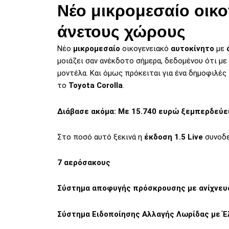
Νέο μικρομεσαίο οικο
άνετους χώρους
Νέο
μικρομεσαίο
οικογενειακό
αυτοκίνητο
με
μοιάζει σαν ανέκδοτο σήμερα, δεδομένου ότι με 
μοντέλα. Και όμως πρόκειται για ένα δημοφιλές
το
Toyota Corolla
.
Διάβασε ακόμα:
Με 15.740 ευρώ ξεμπερδεύεις
Στο ποσό αυτό ξεκινά η
έκδοση 1.5 Live
συνοδε
7 αερόσακους
Σύστημα αποφυγής πρόσκρουσης με ανίχνευ
Σύστημα Ειδοποίησης Αλλαγής Λωρίδας με Έ