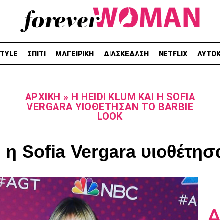
STYLE
ΣΠΙΤΙ
ΜΑΓΕΙΡΙΚΗ
ΔΙΑΣΚΕΔΑΣΗ
NETFLIX
ΑΥΤΟΚ
ΑΡΧΙΚΉ
»
Η HEIDI KLUM ΚΑΙ Η SOFIA
VERGARA ΥΙΟΘΈΤΗΣΑΝ ΤΟ BARBIE
LOOK
 η Sofia Vergara υιοθέτησ
Δ