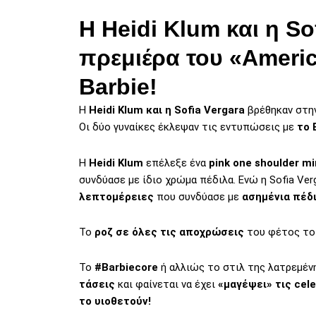
Η Heidi Klum και η So
πρεμιέρα του «America
Barbie!
Η
Ηeidi Klum και η Sofia Vergara
βρέθηκαν στη
Οι δύο γυναίκες έκλεψαν τις εντυπώσεις με
τo 
Η
Heidi Klum
επέλεξε ένα
pink one shoulder m
συνδύασε με ίδιο χρώμα πέδιλα. Ενώ η Sofia Ve
λεπτομέρειες
που συνδύασε με
ασημένια πέδι
Το
ροζ σε όλες τις αποχρώσεις
του φέτος το
Το
#Barbiecore
ή αλλιώς το στιλ της λατρεμένη
τάσεις
και φαίνεται να έχει
«μαγέψει» τις cele
το υιοθετούν!