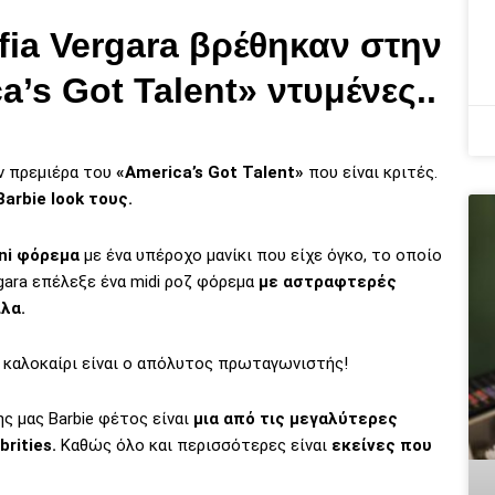
fia Vergara βρέθηκαν στην
’s Got Talent» ντυμένες..
ν πρεμιέρα του
«America’s Got Talent»
που είναι κριτές.
Barbie look τους.
ini φόρεμα
με ένα υπέροχο μανίκι που είχε όγκο, το οποίο
rgara επέλεξε ένα midi ροζ φόρεμα
με αστραφτερές
λα.
 καλοκαίρι είναι ο απόλυτος πρωταγωνιστής!
ς μας Barbie φέτος είναι
μια από τις μεγαλύτερες
brities.
Καθώς όλο και περισσότερες είναι
εκείνες που