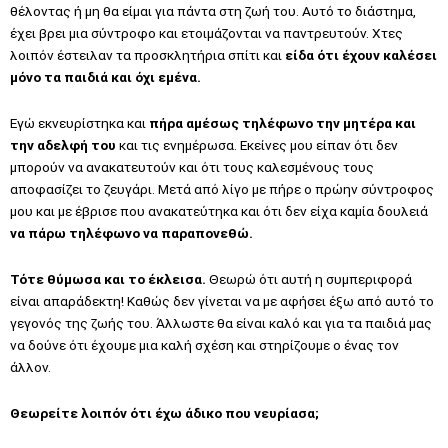
θέλοντας ή μη θα είμαι για πάντα στη ζωή του. Αυτό το διάστημα,
έχει βρει μια σύντροφο και ετοιμάζονται να παντρευτούν. Χτες
λοιπόν
έστειλαν τα προσκλητήρια σπίτι και
είδα ότι έχουν καλέσει
μόνο τα παιδιά και όχι εμένα.
Εγώ εκνευρίστηκα και
πήρα αμέσως τηλέφωνο την μητέρα και
την αδελφή του
και τις ενημέρωσα. Εκείνες μου είπαν ότι δεν
μπορούν να ανακατευτούν και ότι τους καλεσμένους τους
αποφασίζει το ζευγάρι. Μετά από λίγο με πήρε ο πρώην σύντροφος
μου και με έβρισε που ανακατεύτηκα και ότι δεν είχα καμία δουλειά
να πάρω τηλέφωνο να παραπονεθώ.
Τότε θύμωσα και το έκλεισα.
Θεωρώ ότι αυτή η συμπεριφορά
είναι απαράδεκτη! Καθώς δεν γίνεται να με αφήσει έξω από αυτό το
γεγονός της ζωής του. Άλλωστε θα είναι καλό και για τα παιδιά μας
να δούνε ότι έχουμε μια καλή σχέση και στηρίζουμε ο ένας τον
άλλον.
Θεωρείτε λοιπόν ότι έχω άδικο που νευρίασα;