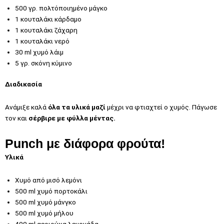
500 γρ. πολτόποιημένο μάγκο
1 κουταλάκι κάρδαμο
1 κουταλάκι ζάχαρη
1 κουταλάκι νερό
30 ml χυμό λάιμ
5 γρ. σκόνη κύμινο
Διαδικασία
Ανάμιξε καλά
όλα τα υλικά μαζί
μέχρι να φτιαχτεί ο χυμός. Πάγωσε
τον και
σέρβιρε με φύλλα μέντας.
Punch με διάφορα φρούτα!
Υλικά
Χυμό από μισό λεμόνι
500 ml χυμό πορτοκάλι
500 ml χυμό μάνγκο
500 ml χυμό μήλου
400 ml αεριούχα λεμονάδα