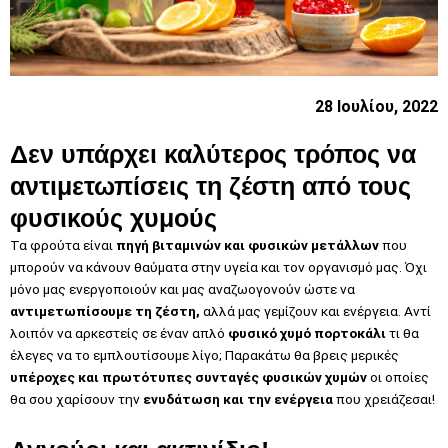
28 Ιουλίου, 2022
Δεν υπάρχει καλύτερος τρόπος να
αντιμετωπίσεις τη ζέστη από τους
φυσικούς χυμούς
Τα φρούτα είναι
πηγή βιταμινών και φυσικών μετάλλων
που
μπορούν να κάνουν θαύματα στην υγεία και τον οργανισμό μας. Όχι
μόνο μας ενεργοποιούν και μας αναζωογονούν ώστε να
αντιμετωπίσουμε τη ζέστη,
αλλά μας γεμίζουν και ενέργεια. Αντί
λοιπόν να αρκεστείς σε έναν απλό
φυσικό χυμό πορτοκάλι
τι θα
έλεγες να το εμπλουτίσουμε λίγο; Παρακάτω θα βρεις μερικές
υπέροχες και πρωτότυπες συνταγές φυσικών χυμών
οι οποίες
θα σου χαρίσουν την
ενυδάτωση και την ενέργεια
που χρειάζεσαι!