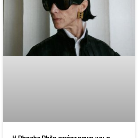
H Phoebe Philo επέστρεψε και η