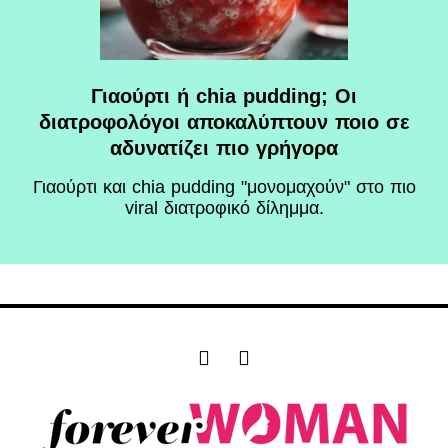
Γιαούρτι ή chia pudding; Οι
διατροφολόγοι αποκαλύπτουν ποιο σε
αδυνατίζει πιο γρήγορα
Γιαούρτι και chia pudding "μονομαχούν" στο πιο
viral διατροφικό δίλημμα.
F
I
a
n
c
s
e
t
b
a