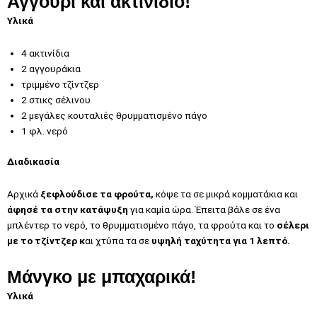
Αγγούρι και ακτινίδιο!
Υλικά
4 ακτινίδια
2 αγγουράκια
τριμμένο τζίντζερ
2 στικς σέλινου
2 μεγάλες κουταλιές θρυμματισμένο πάγο
1 φλ. νερό
Διαδικασία
Αρχικά
ξεφλούδισε τα φρούτα,
κόψε τα σε μικρά κομματάκια και
άφησέ τα στην κατάψυξη
για καμία ώρα. Έπειτα βάλε σε ένα
μπλέντερ το νερό, το θρυμματισμένο πάγο, τα φρούτα και το
σέλερι
με το τζίντζερ κ
αι χτύπα τα σε
υψηλή ταχύτητα για 1 λεπτό.
Μάνγκο με μπαχαρικά!
Υλικά