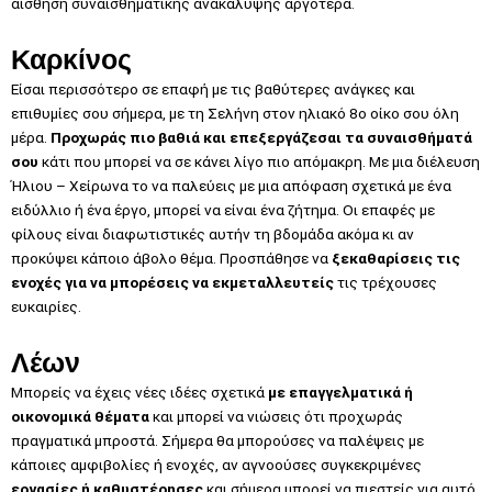
αίσθηση συναισθηματικής ανακάλυψης αργότερα.
Καρκίνος
Είσαι περισσότερο σε επαφή με τις βαθύτερες ανάγκες και
επιθυμίες σου σήμερα, με τη Σελήνη στον ηλιακό 8ο οίκο σου όλη
μέρα.
Προχωράς πιο βαθιά και επεξεργάζεσαι τα συναισθήματά
σου
κάτι που μπορεί να σε κάνει λίγο πιο απόμακρη. Με μια διέλευση
Ήλιου – Χείρωνα το να παλεύεις με μια απόφαση σχετικά με ένα
ειδύλλιο ή ένα έργο, μπορεί να είναι ένα ζήτημα. Οι επαφές με
φίλους είναι διαφωτιστικές αυτήν τη βδομάδα ακόμα κι αν
προκύψει κάποιο άβολο θέμα. Προσπάθησε να
ξεκαθαρίσεις τις
ενοχές για να μπορέσεις να εκμεταλλευτείς
τις τρέχουσες
ευκαιρίες.
Λέων
Μπορείς να έχεις νέες ιδέες σχετικά
με επαγγελματικά ή
οικονομικά θέματα
και μπορεί να νιώσεις ότι προχωράς
πραγματικά μπροστά. Σήμερα θα μπορούσες να παλέψεις με
κάποιες αμφιβολίες ή ενοχές, αν αγνοούσες συγκεκριμένες
εργασίες ή καθυστέρησες
και σήμερα μπορεί να πιεστείς για αυτό.