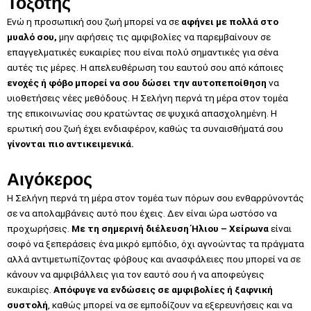
Τοξότης
Ενώ η προσωπική σου ζωή μπορεί να σε
αφήνει με πολλά στο
μυαλό σου,
μην αφήσεις τις αμφιβολίες να παρεμβαίνουν σε
επαγγελματικές ευκαιρίες που είναι πολύ σημαντικές για σένα
αυτές τις μέρες. Η απελευθέρωση του εαυτού σου από κάποιες
ενοχές ή φόβο μπορεί να σου δώσει την αυτοπεποίθηση
να
υιοθετήσεις νέες μεθόδους. Η Σελήνη περνά τη μέρα στον τομέα
της επικοινωνίας σου κρατώντας σε ψυχικά απασχολημένη. Η
ερωτική σου ζωή έχει ενδιαφέρον, καθώς τα συναισθήματά σου
γίνονται πιο αντικειμενικά.
Αιγόκερος
Η Σελήνη περνά τη μέρα στον τομέα των πόρων σου ενθαρρύνοντάς
σε να απολαμβάνεις αυτό που έχεις. Δεν είναι ώρα ωστόσο να
προχωρήσεις.
Με τη σημερινή διέλευση Ήλιου – Χείρωνα
είναι
σοφό να ξεπεράσεις ένα μικρό εμπόδιο, όχι αγνοώντας τα πράγματα
αλλά αντιμετωπίζοντας φόβους και ανασφάλειες που μπορεί να σε
κάνουν να αμφιβάλλεις για τον εαυτό σου ή να αποφεύγεις
ευκαιρίες.
Απόφυγε να ενδώσεις σε αμφιβολίες ή ξαφνική
συστολή
, καθώς μπορεί να σε εμποδίζουν να εξερευνήσεις και να