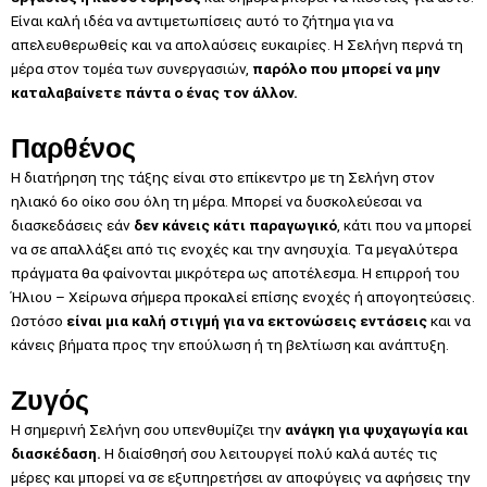
Είναι καλή ιδέα να αντιμετωπίσεις αυτό το ζήτημα για να
απελευθερωθείς και να απολαύσεις ευκαιρίες. Η Σελήνη περνά τη
μέρα στον τομέα των συνεργασιών,
παρόλο που μπορεί να μην
καταλαβαίνετε πάντα ο ένας τον άλλον.
Παρθένος
Η διατήρηση της τάξης είναι στο επίκεντρο με τη Σελήνη στον
ηλιακό 6ο οίκο σου όλη τη μέρα. Μπορεί να δυσκολεύεσαι να
διασκεδάσεις εάν
δεν κάνεις κάτι παραγωγικό
, κάτι που να μπορεί
να σε απαλλάξει από τις ενοχές και την ανησυχία. Τα μεγαλύτερα
πράγματα θα φαίνονται μικρότερα ως αποτέλεσμα. Η επιρροή του
Ήλιου – Χείρωνα σήμερα προκαλεί επίσης ενοχές ή απογοητεύσεις.
Ωστόσο
είναι μια καλή στιγμή για να εκτονώσεις εντάσεις
και να
κάνεις βήματα προς την επούλωση ή τη βελτίωση και ανάπτυξη.
Ζυγός
Η σημερινή Σελήνη σου υπενθυμίζει την
ανάγκη για ψυχαγωγία και
διασκέδαση.
Η διαίσθησή σου λειτουργεί πολύ καλά αυτές τις
μέρες και μπορεί να σε εξυπηρετήσει αν αποφύγεις να αφήσεις την