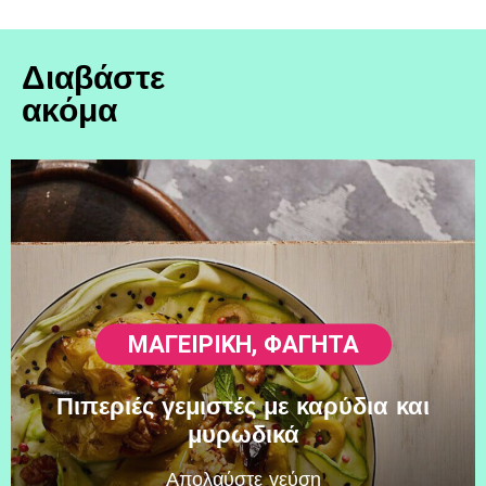
Διαβάστε
ακόμα
ΜΑΓΕΙΡΙΚΗ
,
ΦΑΓΗΤΆ
Πιπεριές γεμιστές με καρύδια και
μυρωδικά
Απολαύστε γεύση