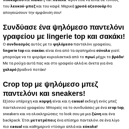
του
λευκού-μπεζ
και του καφέ. Μερικά
χρυσά αξεσουάρ
θα
απογειώσουν την εμφάνιση σου!
Συνδύασε ένα ψηλόμεσο παντελόνι
γραφείου με lingerie top και σακάκι!
Ο
συνδυασμός
αυτός με το
ψηλόμεσο
παντελόνι γραφείου,
lingerie top
και
σακάκι
είναι ένα από τα αγαπημένα
σύνολα
γιατί
μπορούμε να το φοράμε κυριολεκτικά από το
πρωί
μέχρι το
βράδυ
!
Με τα ρούχα αυτά πας και στο γραφείο αλλά κι άνετα για ένα
χαλαρό
βραδινό ποτάκι!
Crop top με ψηλόμεσο μπεζ
παντελόνι και sneakers!
Εξίσου υπέροχη και
κομψή
είναι και η
casual
εκδοχή ενός μπεζ
παντελονιού γραφείου. Μπορείς να το συνδυάσεις με ένα
crop top
,
sneakers και να ολοκληρώσεις το look σου με μια
ζώνη
και ένα
backpack. Έτσι
μετατρέπεις
ένα επίσημο παντελόνι σε ένα λίγο
πιο
casual
και καθημερινό ντύσιμο απλά και
εύκολα!