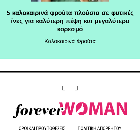
5 καλοκαιρινά φρούτα πλούσια σε φυτικές
ίνες για καλύτερη πέψη και μεγαλύτερο
κορεσμό
Καλοκαιρινά Φρούτα
F
I
a
n
c
s
e
t
b
a
o
g
o
r
ΟΡΟΙ ΚΑΙ ΠΡΟΫΠΟΘΕΣΕΙΣ
ΠΟΛΙΤΙΚΗ ΑΠΟΡΡΗΤΟΥ
k
a
-
m