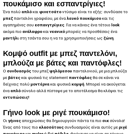
πουκάμισο και εσπαντρίγιες!
Ένα πολύ
απλό
και
φινετσάτο
ντύσιμο είναι το εξής: συνδύασε το
μπεζ
παντελόνι γραφείου, με ένα
λευκό πουκάμισο
και τις
αγαπημένες σου
εσπανγτρίγιες
. Για να κάνεις ένα τέτοιο
look
ακόμα πιο
ανάλαφρο
και
νεανικό
μπορείς να προσθέσεις ένα
μαντήλι
στη τσάντα σου η να το χρησιμοποιήσεις ως
ζώνη
.
Κομψό outfit με μπεζ παντελόνι,
μπλούζα με βάτες και παντόφλες!
Ο
συνδυασμός
του μπεζ
ψηλόμεσου
παντελονιού, με μια μπλούζα
με
βάτες
και φυσικά τις statement
παντόφλες
θα σε κάνει να
δείχνεις πολύ
μοντέρνα
και φυσικά
κομψή
. Μπορεί να ακούγεται
ένα
απλό
σύνολο αλλά πίστεψε με το αποτέλεσμα θα κλέψει τις
εντυπώσεις!
Γήινο look με ριγέ πουκάμισο!
Οι
γήινες
αποχρώσεις θα δημιουργούν πάντα τα πιο
σικ
σύνολα!
Ένας από τους πιο
κλασσάτους
συνδυασμούς είναι αυτός με
ριγέ
πουκάμισο
και
mules
ή flat
πέδιλα
. Φρόντισε να είναι σε τόνους