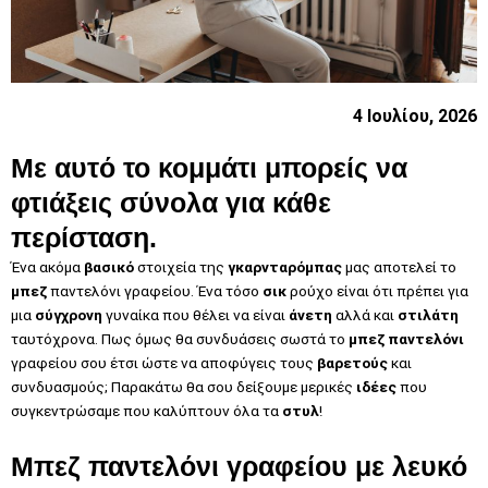
4 Ιουλίου, 2026
Με αυτό το κομμάτι μπορείς να
φτιάξεις σύνολα για κάθε
περίσταση.
Ένα ακόμα
βασικό
στοιχεία της
γκαρνταρόμπας
μας αποτελεί το
μπεζ
παντελόνι γραφείου. Ένα τόσο
σικ
ρούχο είναι ότι πρέπει για
μια
σύγχρονη
γυναίκα που θέλει να είναι
άνετη
αλλά και
στιλάτη
ταυτόχρονα. Πως όμως θα συνδυάσεις σωστά το
μπεζ παντελόνι
γραφείου σου έτσι ώστε να αποφύγεις τους
βαρετούς
και
συνδυασμούς; Παρακάτω θα σου δείξουμε μερικές
ιδέες
που
συγκεντρώσαμε που καλύπτουν όλα τα
στυλ
!
Μπεζ παντελόνι γραφείου με λευκό