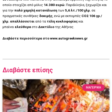
οποίο στοιχίζει από μόλις
14.380 ευρώ
. Παράλληλα, ξεχωρίζει και
για την
πολύ χαμηλή κατανάλωση
των
5,6 λτ./100 χλμ.
σε
πραγματικές συνθήκες
δοκιμής
, ενώ με εκπομπές
CO2 106 γρ./
χλμ.
απαλλάσσεται
από τα
τέλη κυκλοφορίας
και
μπαίνει
ελεύθερα
στο
Δακτύλιο
της Αθήνας.
Διαβάστε περισσότερα στο
www.autogreeknews.gr
Διαβάστε επίσης
ΜΑΓΕΙΡΙΚΗ