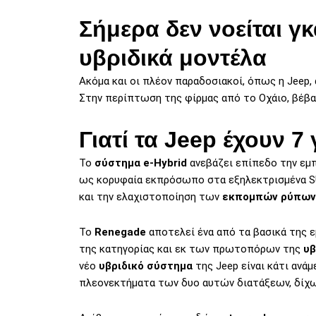
Σήμερα δεν νοείται γ
υβριδικά μοντέλα
Ακόμα και οι πλέον παραδοσιακοί, όπως η Jeep
Στην περίπτωση της φίρμας από το Οχάιο, βέβαια
Γιατί τα Jeep έχουν 7
Το
σύστημα e-Hybrid
ανεβάζει επίπεδο την εμπ
ως κορυφαία εκπρόσωπο στα εξηλεκτρισμένα S
και την ελαχιστοποίηση των
εκπομπών ρύπων
Το
Renegade
αποτελεί ένα από τα βασικά της
της κατηγορίας και εκ των πρωτοπόρων της
υβ
νέο
υβριδικό σύστημα
της Jeep είναι κάτι ανάμε
πλεονεκτήματα των δυο αυτών διατάξεων, δίχως