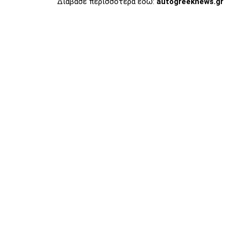
Διάβασε περισσότερα εδώ:
autogreeknews.gr