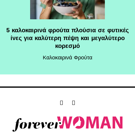
5 καλοκαιρινά φρούτα πλούσια σε φυτικές
ίνες για καλύτερη πέψη και μεγαλύτερο
κορεσμό
Καλοκαιρινά Φρούτα
F
I
a
n
c
s
e
t
b
a
o
g