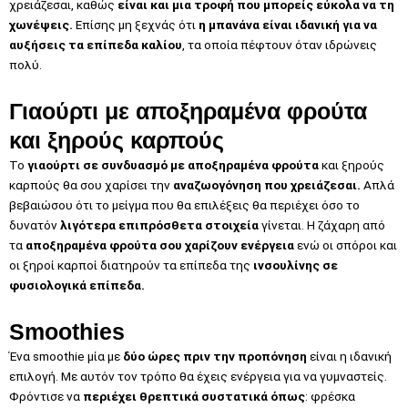
χρειάζεσαι, καθώς
είναι και μια τροφή που μπορείς εύκολα να τη
χωνέψεις.
Επίσης μη ξεχνάς ότι
η μπανάνα είναι ιδανική για να
αυξήσεις τα επίπεδα καλίου
, τα οποία πέφτουν όταν ιδρώνεις
πολύ.
Γιαούρτι με αποξηραμένα φρούτα
και ξηρούς καρπούς
Το
γιαούρτι σε συνδυασμό με αποξηραμένα φρούτα
και ξηρούς
καρπούς θα σου χαρίσει την
αναζωογόνηση που χρειάζεσαι.
Απλά
βεβαιώσου ότι το μείγμα που θα επιλέξεις θα περιέχει όσο το
δυνατόν
λιγότερα επιπρόσθετα στοιχεία
γίνεται. Η ζάχαρη από
τα
αποξηραμένα φρούτα σου χαρίζουν ενέργεια
ενώ οι σπόροι και
οι ξηροί καρποί διατηρούν τα επίπεδα της
ινσουλίνης σε
φυσιολογικά επίπεδα.
Smoothies
Ένα smoothie μία με
δύο ώρες πριν την προπόνηση
είναι η ιδανική
επιλογή. Με αυτόν τον τρόπο θα έχεις ενέργεια για να γυμναστείς.
Φρόντισε να
περιέχει θρεπτικά συστατικά όπως
: φρέσκα