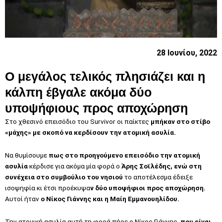
28 Ιουνίου, 2022
Ο μεγάλος τελικός πλησιάζει και η
κάλπη έβγαλε ακόμα δύο
υποψήφιους προς αποχώρηση
Στο χθεσινό επεισόδιο του Survivor οι παίκτες
μπήκαν στο στίβο
«μάχης» με σκοπό να κερδίσουν την ατομική ασυλία.
Να θυμίσουμε
πως στο προηγούμενο επεισόδιο την ατομική
ασυλία
κέρδισε για ακόμα μία φορά ο
Άρης Σοϊλέδης, ενώ στη
συνέχεια στο συμβούλιο του νησιού
το αποτέλεσμα έδειξε
ισοψηφία κι έτσι προέκυψα
ν δύο υποψήφιοι προς αποχώρηση.
Αυτοί ήταν
ο Νίκος Γιάννης και η Μαίη Εμμανουηλίδου.
Την ατομική ασυλία αυτή τη φορά πήρε ο Νίκος Γιάννης,
που είναι